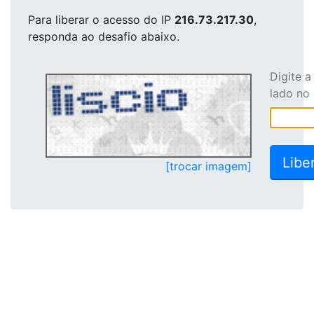
Para liberar o acesso
do IP
216.73.217.30
,
responda ao desafio abaixo.
Digite 
lado no
[trocar imagem]